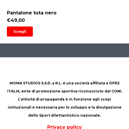
pagina
ha
possono
del
Pantalone tuta nero
più
essere
prodotto
€
49,00
varianti.
scelte
Questo
Le
Scegli
nella
prodotto
opzioni
pagina
ha
possono
del
più
essere
prodotto
varianti.
scelte
Le
nella
opzioni
pagina
MOMA STUDIOS S.S.D. a R.L. é una società affiliata a OPES
possono
del
ITALIA, ente di promozione sportiva riconosciuto dal CONI.
essere
prodotto
L’attività di propaganda é in funzione agli scopi
scelte
istituzionali e necessaria per lo sviluppo e la divulgazione
nella
dello Sport dilettantistico nazionale.
pagina
Privacy policy
del