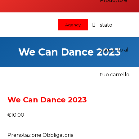
Prodotto
è
stato
Agency
We Can Dance 2023
aggiunto al
tuo carrello.
We Can Dance 2023
€
10,00
Prenotazione Obbligatoria