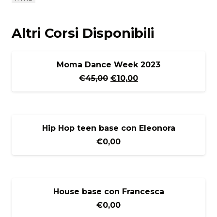
Altri Corsi Disponibili
IN OFFERTA!
Moma Dance Week 2023
Il
Il
€
45,00
€
10,00
prezzo
prezzo
originale
attuale
era:
è:
€45,00.
€10,00.
Hip Hop teen base con Eleonora
€
0,00
House base con Francesca
€
0,00